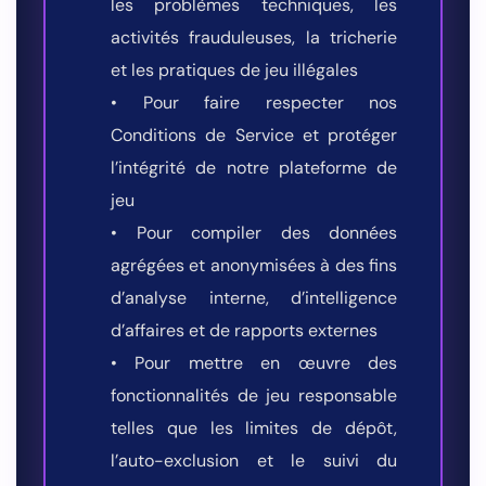
les problèmes techniques, les
activités frauduleuses, la tricherie
et les pratiques de jeu illégales
• Pour faire respecter nos
Conditions de Service et protéger
l’intégrité de notre plateforme de
jeu
• Pour compiler des données
agrégées et anonymisées à des fins
d’analyse interne, d’intelligence
d’affaires et de rapports externes
• Pour mettre en œuvre des
fonctionnalités de jeu responsable
telles que les limites de dépôt,
l’auto-exclusion et le suivi du