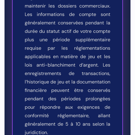
maintenir les dossiers commerciaux.
Les informations de compte sont
généralement conservées pendant la
durée du statut actif de votre compte
plus une période supplémentaire
requise par les réglementations
applicables en matière de jeu et les
lois anti-blanchiment d’argent. Les
enregistrements de transactions,
l’historique de jeu et la documentation
financière peuvent être conservés
pendant des périodes prolongées
pour répondre aux exigences de
conformité réglementaire, allant
généralement de 5 à 10 ans selon la
juridiction.