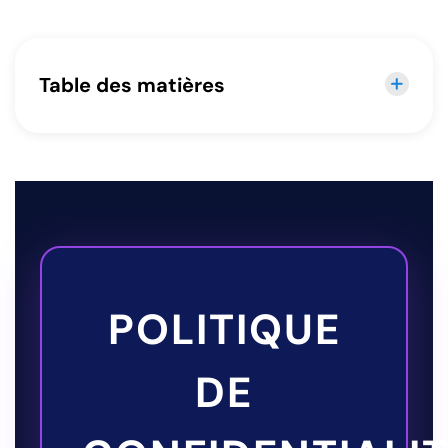
Table des matières
POLITIQUE
DE