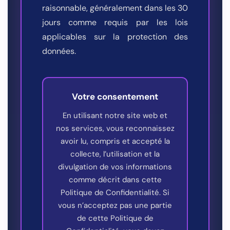
raisonnable, généralement dans les 30
jours comme requis par les lois
applicables sur la protection des
données.
Votre consentement
En utilisant notre site web et
nos services, vous reconnaissez
avoir lu, compris et accepté la
collecte, l’utilisation et la
divulgation de vos informations
comme décrit dans cette
Politique de Confidentialité. Si
vous n’acceptez pas une partie
de cette Politique de