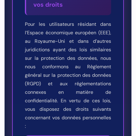
vos droits
Pour les utilisateurs résidant dans
l’Espace économique européen (EEE),
au Royaume-Uni et dans d’autres
juridictions ayant des lois similaires
sur la protection des données, nous
nous conformons au Règlement
général sur la protection des données
(RGPD) et aux réglementations
connexes en matière de
confidentialité. En vertu de ces lois,
vous disposez des droits suivants
concernant vos données personnelles
: