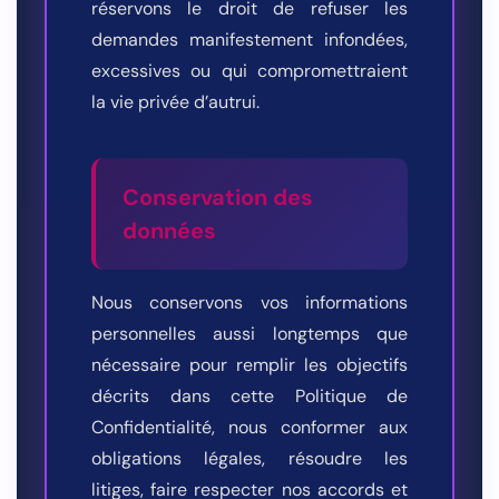
réservons le droit de refuser les
demandes manifestement infondées,
excessives ou qui compromettraient
la vie privée d’autrui.
Conservation des
données
Nous conservons vos informations
personnelles aussi longtemps que
nécessaire pour remplir les objectifs
décrits dans cette Politique de
Confidentialité, nous conformer aux
obligations légales, résoudre les
litiges, faire respecter nos accords et