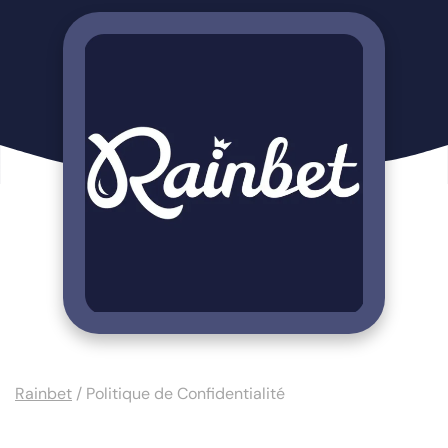
Rainbet
/
Politique de Confidentialité