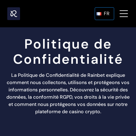
FR
Politique de
Confidentialité
La Politique de Confidentialité de Rainbet explique
comment nous collectons, utilisons et protégeons vos
informations personnelles. Découvrez la sécurité des
données, la conformité RGPD, vos droits à la vie privée
et comment nous protégeons vos données sur notre
plateforme de casino crypto.