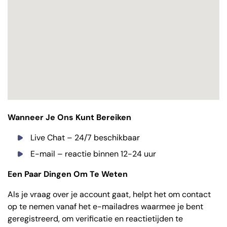
Wanneer Je Ons Kunt Bereiken
Live Chat – 24/7 beschikbaar
E-mail – reactie binnen 12-24 uur
Een Paar Dingen Om Te Weten
Als je vraag over je account gaat, helpt het om contact
op te nemen vanaf het e-mailadres waarmee je bent
geregistreerd, om verificatie en reactietijden te