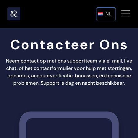
NL
Contacteer Ons
Neem contact op met ons supportteam via e-mail, live
chat, of het contactformulier voor hulp met stortingen,
opnames, accountverificatie, bonussen, en technische
problemen. Support is dag en nacht beschikbaar.